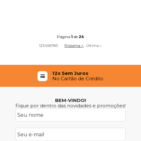
Página
1
de
24
1
2
3
4
5
6
7
8
9
Próxima >
...
Última »
12x Sem Juros
No Cartão de Crédito
BEM-VINDO!
Fique por dentro das novidades e promoções!