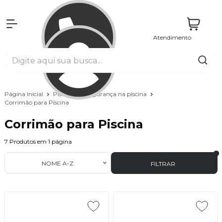
Atendimento
Entrar
Página Inicial
Piscinas
Segurança na piscina
Corrimão para Piscina
Corrimão para Piscina
7
Produtos em
1
página
NOME A-Z
FILTRAR