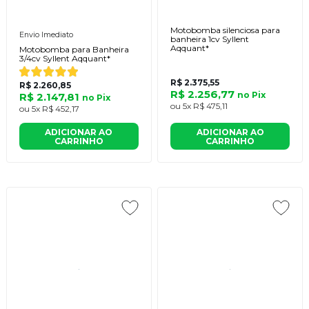
Motobomba silenciosa para
Envio Imediato
banheira 1cv Syllent
Aqquant*
Motobomba para Banheira
3/4cv Syllent Aqquant*
R$ 2.375,55
R$ 2.260,85
R$ 2.256,77
no
Pix
R$ 2.147,81
no
Pix
ou
5x
R$ 475,11
ou
5x
R$ 452,17
ADICIONAR AO
ADICIONAR AO
CARRINHO
CARRINHO