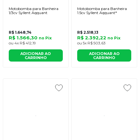
Motobomba para Banheira
Motobomba para Banheira
1/3cv Syllent Aqquant
1.5cv Syllent Aqquant*
R$ 1.648,74
R$ 2.518,13
R$ 1.566,30
R$ 2.392,22
no
Pix
no
Pix
ou
4x
R$ 412,19
ou
5x
R$ 503,63
ADICIONAR AO
ADICIONAR AO
CARRINHO
CARRINHO