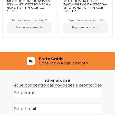
MOTOBOMBA FHG M 1/2CV-
MOTOBOMBA FHG M
85MM- NRY-127/220V- 2P-U-
3/4CV- 99MM-NRY-127/220V-
60HZ IP21- IRN-GCB-CZ
2P-U-60HZ IP21- IRN-GCB-
STD*
CZ STD*
Tem interesse no produto?
Tem interesse no produto?
Faça um orçamento
Faça um orçamento
Frete Grátis
Consulte o Regulamento
BEM-VINDO!
Fique por dentro das novidades e promoções!