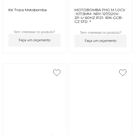
Kit Troca Motobomba
MOTOBOMBA FHG M 1,0CV
-107,5MM- NRY-127/220V-
2P-U-60HZ IP21- IRN-GCB-
CZ STD .*
Tem interesse no produto?
Tem interesse no produto?
Faça um orçamento
Faça um orçamento