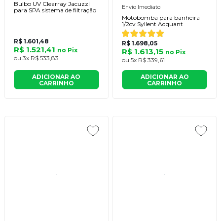
Bulbo UV Clearray Jacuzzi
Envio Imediato
para SPA sistema de filtração
Motobomba para banheira
1/2cv Syllent Aqquant
R$ 1.601,48
R$ 1.698,05
R$ 1.521,41
no
Pix
R$ 1.613,15
no
Pix
ou
3x
R$ 533,83
ou
5x
R$ 339,61
ADICIONAR AO
ADICIONAR AO
CARRINHO
CARRINHO