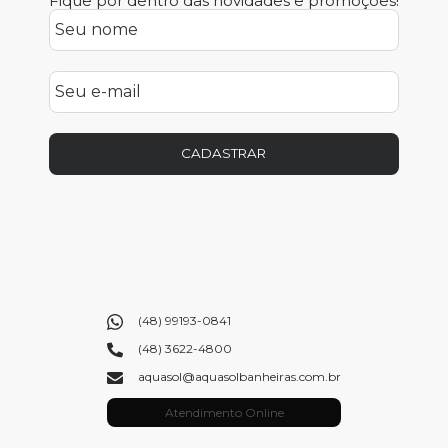
Fique por dentro das novidades e promoções!
CADASTRAR
(48) 99193-0841
(48) 3622-4800
aquasol@aquasolbanheiras.com.br
Atendimento Online