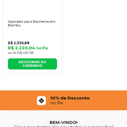
Aparador para Banheiras em
Bambu
R$ 2.336,88
R$ 2.220,04
no
Pix
ou
5x
R$ 467,38
ADICIONAR AO
CARRINHO
10% de Desconto
no Pix
BEM-VINDO!