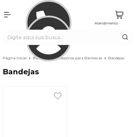
Atendimento
Entrar
Página Inicial
Banheiras
Acessórios para Banheiras
Bandejas
Bandejas