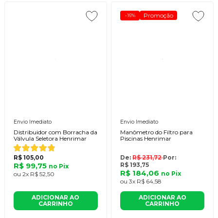
Promoção
-16%
Envio Imediato
Envio Imediato
Distribuidor com Borracha da
Manômetro do Filtro para
Válvula Seletora Henrimar
Piscinas Henrimar
R$ 105,00
De:
R$ 231,72
Por:
R$ 99,75
R$ 193,75
no
Pix
R$ 184,06
no
Pix
ou
2x
R$ 52,50
ou
3x
R$ 64,58
ADICIONAR AO
ADICIONAR AO
CARRINHO
CARRINHO