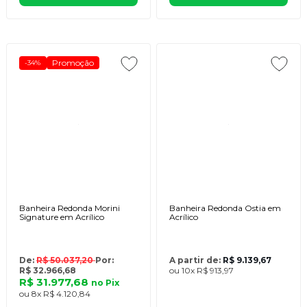
Promoção
-34%
Banheira Redonda Morini
Banheira Redonda Ostia em
Signature em Acrílico
Acrílico
De:
R$ 50.037,20
Por:
A partir de:
R$ 9.139,67
R$ 32.966,68
ou
10x
R$ 913,97
R$ 31.977,68
no
Pix
ou
8x
R$ 4.120,84