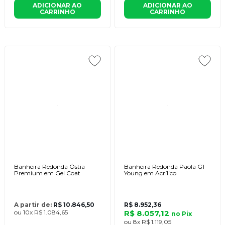
ADICIONAR AO
ADICIONAR AO
CARRINHO
CARRINHO
Banheira Redonda Óstia
Banheira Redonda Paola G1
Premium em Gel Coat
Young em Acrílico
A partir de:
R$ 10.846,50
R$ 8.952,36
ou
10x
R$ 1.084,65
R$ 8.057,12
no
Pix
ou
8x
R$ 1.119,05