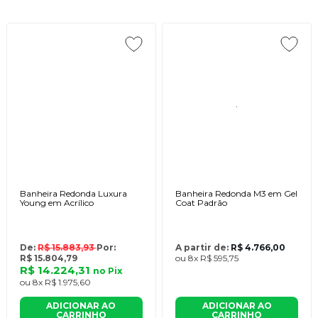
Banheira Redonda Luxura
Banheira Redonda M3 em Gel
Young em Acrílico
Coat Padrão
De:
R$ 15.883,93
Por:
A partir de:
R$ 4.766,00
R$ 15.804,79
ou
8x
R$ 595,75
R$ 14.224,31
no
Pix
ou
8x
R$ 1.975,60
ADICIONAR AO
ADICIONAR AO
CARRINHO
CARRINHO