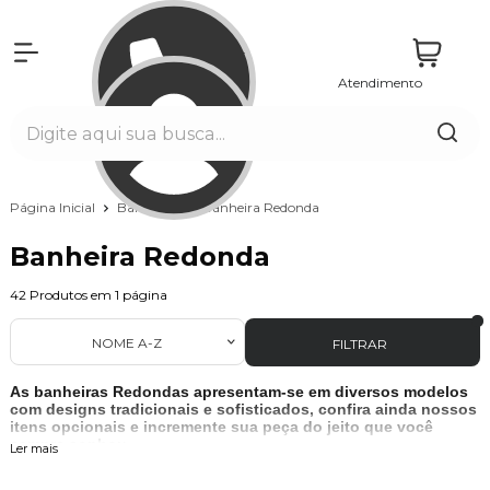
Atendimento
Entrar
Página Inicial
Banheiras
Banheira Redonda
Banheira Redonda
42
Produtos em
1
página
NOME A-Z
FILTRAR
As banheiras Redondas apresentam-se em diversos modelos
com designs tradicionais e sofisticados, confira ainda nossos
itens opcionais e incremente sua peça do jeito que você
sempre sonhou.
Ler mais