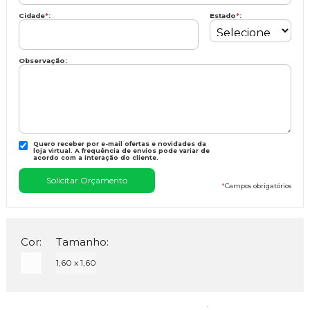
Cidade
*
:
Estado
*
:
Observação:
Quero receber por e-mail ofertas e novidades da
loja virtual. A frequência de envios pode variar de
acordo com a interação do cliente.
*
Campos obrigatórios
Cor:
Tamanho:
1,60 x 1,60