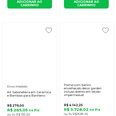
ADICIONAR AO
ADICIONAR AO
CARRINHO
CARRINHO
Portal com banco
Envio Imediato
envelhecido decor garden
incluso acento em tecido
Kit Saboneteira em Cerâmica
impermeável
e Bamboo para Banheiro
R$ 4.142,25
R$ 279,00
R$ 3.728,02
R$ 265,05
no
Pix
no
Pix
ou
5x
R$ 828,45
ou
2x
R$ 139,50