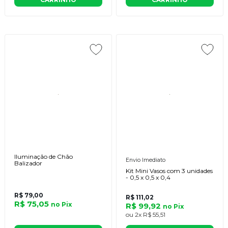
Iluminação de Chão
Envio Imediato
Balizador
Kit Mini Vasos com 3 unidades
- 0,5 x 0,5 x 0,4
R$ 79,00
R$ 111,02
R$ 75,05
no
Pix
R$ 99,92
no
Pix
ou
2x
R$ 55,51