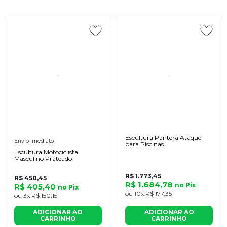
Escultura Pantera Ataque
Envio Imediato
para Piscinas
Escultura Motociclista
Masculino Prateado
R$ 1.773,45
R$ 450,45
R$ 1.684,78
no
Pix
R$ 405,40
no
Pix
ou
10x
R$ 177,35
ou
3x
R$ 150,15
ADICIONAR AO
ADICIONAR AO
CARRINHO
CARRINHO