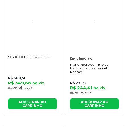
Cesto coletor J-LX Jacuzzi
Envio Imediato
Manômetro do Filtro de
Piscinas Jacuzzi Modelo
Padrão
R$ 388,51
R$ 349,66
R$ 271,57
no
Pix
R$ 244,41
ou
2x
R$ 194,26
no
Pix
ou
5x
R$ 54,31
ADICIONAR AO
ADICIONAR AO
CARRINHO
CARRINHO