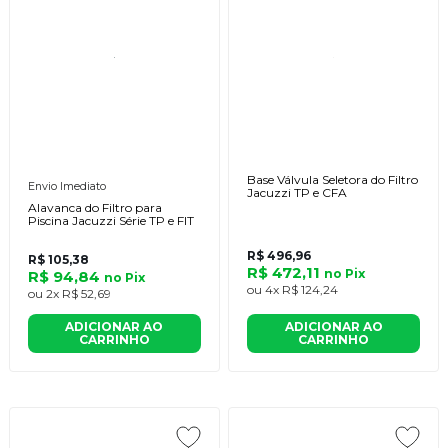
Base Válvula Seletora do Filtro
Envio Imediato
Jacuzzi TP e CFA
Alavanca do Filtro para
Piscina Jacuzzi Série TP e FIT
R$ 496,96
R$ 105,38
R$ 472,11
no
Pix
R$ 94,84
no
Pix
ou
4x
R$ 124,24
ou
2x
R$ 52,69
ADICIONAR AO
ADICIONAR AO
CARRINHO
CARRINHO