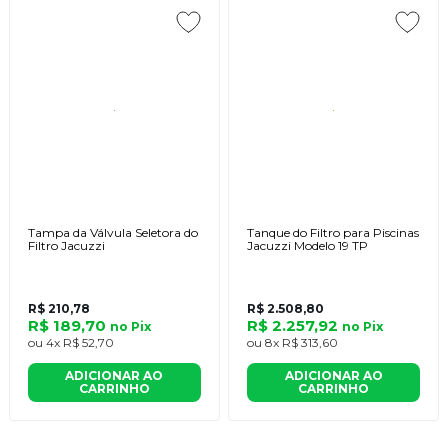
Tampa da Válvula Seletora do
Tanque do Filtro para Piscinas
Filtro Jacuzzi
Jacuzzi Modelo 19 TP
R$ 210,78
R$ 2.508,80
R$ 189,70
R$ 2.257,92
no
Pix
no
Pix
ou
4x
R$ 52,70
ou
8x
R$ 313,60
ADICIONAR AO
ADICIONAR AO
CARRINHO
CARRINHO