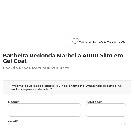
Adicionar aos Favoritos
Banheira Redonda Marbella 4000 Slim em
Gel Coat
Cod. do Produto: 7890037010379
Informe seus dados abaixo ou nos chame no WhatsApp clicando no
canto esquerdo da tela. ♥
Nome
*
:
Telefone
*
:
Email
*
: