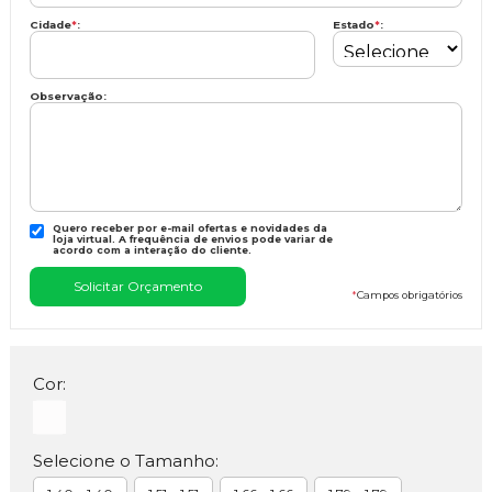
Cidade
*
:
Estado
*
:
Observação:
Quero receber por e-mail ofertas e novidades da
loja virtual. A frequência de envios pode variar de
acordo com a interação do cliente.
*
Campos obrigatórios
Cor:
Selecione o Tamanho: