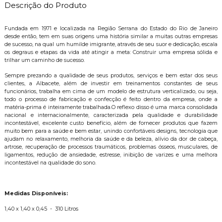
Descrição do Produto
Fundada em 1971 e localizada na Região Serrana do Estado do Rio de Janeiro
desde então, tem em suas origens uma história similar a muitas outras empresas
de sucesso, na qual um humilde imigrante, através de seu suor e dedicação, escala
os degraus e etapas da vida até atingir a meta: Construir uma empresa sólida e
trilhar um caminho de sucesso.
Sempre prezando a qualidade de seus produtos, serviços e bem estar dos seus
clientes, a Albacete, além de investir em treinamentos constantes de seus
funcionários, trabalha em cima de um modelo de estrutura verticalizado, ou seja,
todo o processo de fabricação e confecção é feito dentro da empresa, onde a
matéria-prima é inteiramente trabalhada.O reflexo disso é uma marca consolidada
nacional e internacionalmente, caracterizada pela qualidade e durabilidade
incontestável, excelente custo benefício, além de fornecer produtos que fazem
muito bem para a saúde e bem estar, unindo confortáveis designs, tecnologia que
ajudam no relaxamento, melhoria da saúde e da beleza, alívio da dor de cabeça,
artrose, recuperação de processos traumáticos, problemas ósseos, musculares, de
ligamentos, redução de ansiedade, estresse, inibição de varizes e uma melhora
incontestável na qualidade do sono.
Medidas Disponíveis:
1,40 x 1,40 x 0,45 - 310 Litros