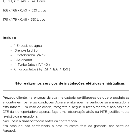
1,51 x 1,50 x 0,42 - 320 Litros
1,66 x 1,66 x 0,40 - 330 Litros
1,79 x 1,79 x 0,46 - 330 Litros
Incluso
1 Entrada de água
Dreno e Ladrão
1 Motobomba 3/4 cv
1 Acionador
4 Turbo Jatos ( P/ 140 )
6 Turbos Jatos ( P/ 1,51 / 1,66 / 1,79 )
Não realizamos serviços de instalações elétricas e hidráulicas
Prezado cliente, na entrega da sua mercadoria certifique-se de que o produto se
encontra em perfeitas condições. Abra a embalagem e verifique se a mercadoria
está intacta. Em caso de avaria, fotografe e negue o recebimento e não assine o
CTE da transportadora, apenas faça uma observação atrás da NFE justificando a
rejeição da mercadoria.
Não libere a transportadora antes da conferência.
Em caso de não conferência o produto estará fora da garantia por parte da
Aquasol.