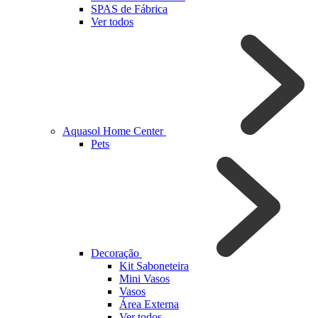
SPAS de Fábrica
Ver todos
Aquasol Home Center
Pets
Decoração
Kit Saboneteira
Mini Vasos
Vasos
Área Externa
Ver todos