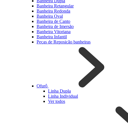
Banheira Dupla
Banheira Retangular
Banheira Redonda
Banheira Oval
Banheira de Canto
Banheira de Imersão
Banheira Vitoriana
Banheira Infantil
Peças de Reposição banheiras
Ofurô
Linha Dupla
Linha Individual
Ver todos