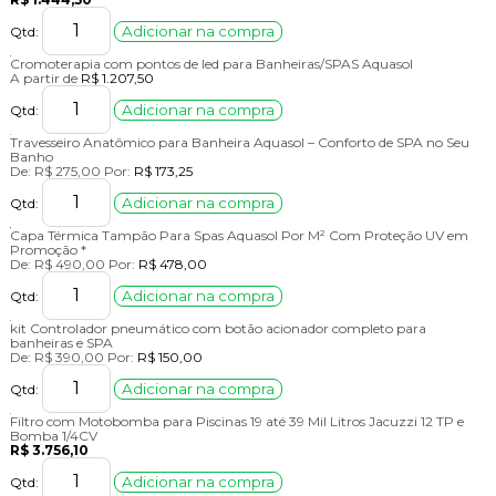
Adicionar na compra
Qtd:
Cromoterapia com pontos de led para Banheiras/SPAS Aquasol
A partir de
R$ 1.207,50
Adicionar na compra
Qtd:
Travesseiro Anatômico para Banheira Aquasol – Conforto de SPA no Seu
Banho
De:
R$ 275,00
Por:
R$ 173,25
Adicionar na compra
Qtd:
Capa Térmica Tampão Para Spas Aquasol Por M² Com Proteção UV em
Promoção *
De:
R$ 490,00
Por:
R$ 478,00
Adicionar na compra
Qtd:
kit Controlador pneumático com botão acionador completo para
banheiras e SPA
De:
R$ 390,00
Por:
R$ 150,00
Adicionar na compra
Qtd:
Filtro com Motobomba para Piscinas 19 até 39 Mil Litros Jacuzzi 12 TP e
Bomba 1/4CV
R$ 3.756,10
Adicionar na compra
Qtd: