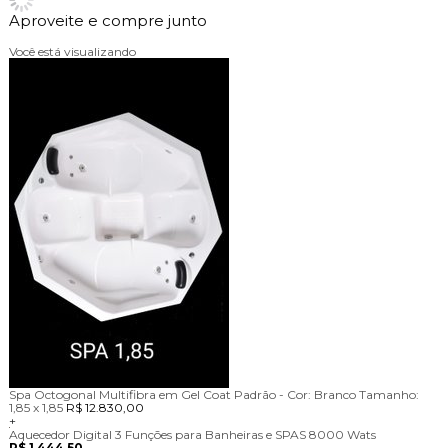
Aproveite e compre junto
Você está visualizando
Spa Octogonal Multifibra em Gel Coat Padrão -
Cor:
Branco
Tamanho:
1,85 x 1,85
R$ 12.830,00
+
Aquecedor Digital 3 Funções para Banheiras e SPAS 8000 Wats
R$ 1.444,50