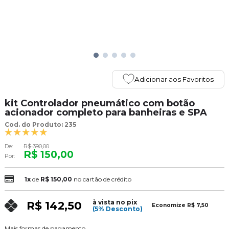
Adicionar aos Favoritos
kit Controlador pneumático com botão
acionador completo para banheiras e SPA
Cod. do Produto: 235
De:
R$ 390,00
R$ 150,00
Por:
1x
de
R$ 150,00
no cartão de crédito
à vista no pix
R$ 142,50
Economize
R$ 7,50
(5% Desconto)
Mais formas de pagamento