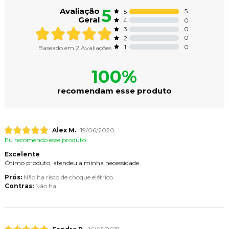
5
Avaliação
5
5
Geral
0
4
0
3
0
2
0
1
Baseado em
2
Avaliações
100%
recomendam esse produto
Alex M.
19/06/2020
Eu recomendo esse produto.
Excelente
Ótimo produto, atendeu a minha necessidade.
Prós:
Não ha risco de choque elétrico.
Contras:
Não há.