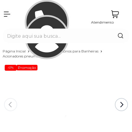
Atendimento
Entrar
Página Inicial
Banheiras
Acessórios para Banheiras
Acionadores pneumáticos
Promoção
-61%