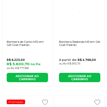
Banheira de Canto M12 em
Banheira Redonda M3 em Gel
Gel Coat Padrão
Coat Padrão
R$ 6.223,00
A partir de:
R$ 4.766,00
R$ 5.600,70
ou
8x
R$ 595,75
no
Pix
ou
8x
R$ 777,88
ADICIONAR AO
ADICIONAR AO
CARRINHO
CARRINHO
Promoção