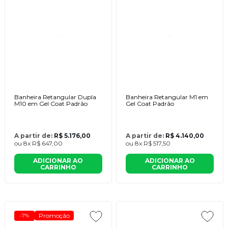
Banheira Retangular Dupla
Banheira Retangular M1 em
M10 em Gel Coat Padrão
Gel Coat Padrão
A partir de:
R$ 5.176,00
A partir de:
R$ 4.140,00
ou
8x
R$ 647,00
ou
8x
R$ 517,50
ADICIONAR AO
ADICIONAR AO
CARRINHO
CARRINHO
Promoção
-7%