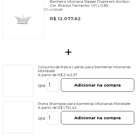
Banheira Vitoriana Slipper Dupla em Acrílico -
Cor:
Branco
Tamanho:
1,91 x 0,85
01 unidade
R$ 12.077,62
+
Conjunto de Ralo e Ladrão para banheiras Vitorianas
Mondialle
A partir de
R$ 2.142,37
Adicionar na compra
Qtd:
Porta Shampoo para banheiras Vitorianas Mondialle
A partir de
R$ 1.741,42
Adicionar na compra
Qtd: