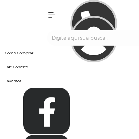
Olá Visitante!
Acesse sua conta e pedidos
Página Inicial
Quem Somos
Blog
Como Comprar
Fale Conosco
Favoritos