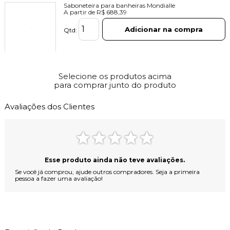
Saboneteira para banheiras Mondialle
A partir de
R$ 688,39
Adicionar na compra
Qtd:
Pés de Alumínio com Detalhes para Banheiras
Vitorianas da Mondialle
Selecione os produtos acima
A partir de
R$ 1.292,03
para comprar junto do produto
Adicionar na compra
Qtd:
Avaliações dos Clientes
Sais de Banho Mels Brushes Cereja e Avelã
R$ 96,00
Adicionar na compra
Qtd:
Esse produto ainda não teve avaliações.
Se você já comprou, ajude outros compradores. Seja a primeira
pessoa a fazer uma avaliação!