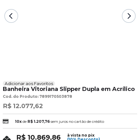
Adicionar aos Favoritos
Banheira Vitoriana Slipper Dupla em Acrílico
Cod. do Produto: 7899170503878
R$ 12.077,62
10x
de
R$ 1.207,76
sem juros no cartão de crédito
à vista no pix
R$ 10.869,86
(10% Desconto)