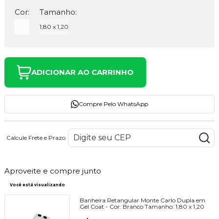
Cor:
Tamanho:
1,80 x 1,20
ADICIONAR AO CARRINHO
Compre Pelo WhatsApp
Calcule Frete e Prazo
Aproveite e compre junto
Você está visualizando
Banheira Retangular Monte Carlo Dupla em
Gel Coat -
Cor:
Branco
Tamanho:
1,80 x 1,20