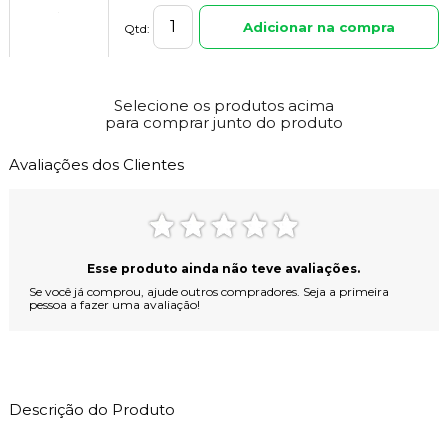
Adicionar na compra
Qtd:
Kit de 6 Jatos Plus para banheiras Mondialle
R$ 1.853,78
Selecione os produtos acima
para comprar junto do produto
Adicionar na compra
Qtd:
Avaliações dos Clientes
Cromoterapia Com Pontos de Leds Para Banheiras e
SPAS Mondialle
A partir de
R$ 1.639,19
Adicionar na compra
Qtd:
Esse produto ainda não teve avaliações.
Se você já comprou, ajude outros compradores. Seja a primeira
pessoa a fazer uma avaliação!
Kit Air Blower para Banheiras Mondialle
R$ 7.113,75
Adicionar na compra
Qtd:
Descrição do Produto
Acoplamento do Motor na base das banheiras ou SPAs