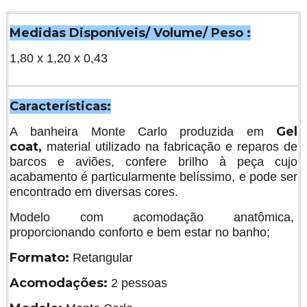
Mondialle
R$ 457,59
Medidas Disponíveis/ Volume/ Peso :
Adicionar na compra
Qtd:
1,80 x 1,20 x 0,43
kit Controlador pneumático com botão acionador
completo para banheiras e SPA
De:
R$ 390,00
Por:
R$ 150,00
Características:
Adicionar na compra
Qtd:
Gel
A banheira Monte Carlo produzida em
coat,
material utilizado na fabricação e reparos de
barcos e aviões, confere brilho à peça cujo
Sais de Banho Mels Brushes Cereja e Avelã
R$ 96,00
acabamento é particularmente belíssimo, e pode ser
encontrado em diversas cores.
Adicionar na compra
Qtd:
Modelo com acomodação anatômica,
proporcionando conforto e bem estar no banho;
Formato:
Retangular
Acomodações:
2 pessoas