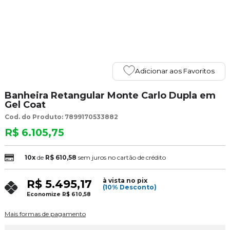
Adicionar aos Favoritos
Banheira Retangular Monte Carlo Dupla em
Gel Coat
Cod. do Produto: 7899170533882
R$ 6.105,75
10x
de
R$ 610,58
sem juros no cartão de crédito
à vista no pix
R$ 5.495,17
(10% Desconto)
Economize
R$ 610,58
Mais formas de pagamento