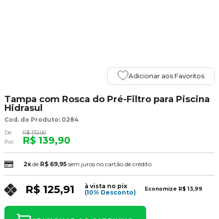
Adicionar aos Favoritos
Tampa com Rosca do Pré-Filtro para Piscina
Hidrasul
Cod. do Produto: 0284
De:
R$ 172,00
R$ 139,90
Por:
2x
de
R$ 69,95
sem juros no cartão de crédito
à vista no pix
R$ 125,91
Economize
R$ 13,99
(10% Desconto)