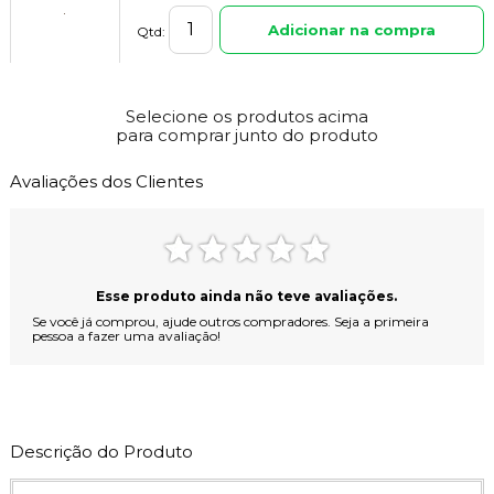
Adicionar na compra
Qtd:
Banco/Degrau Acab. Madeira Ecológica p/ Spa SOL
R$ 3.516,48
Selecione os produtos acima
para comprar junto do produto
Adicionar na compra
Qtd:
Avaliações dos Clientes
Embalagem de Madeira para Banheira e Spa
R$ 872,00
Adicionar na compra
Qtd:
Esse produto ainda não teve avaliações.
Se você já comprou, ajude outros compradores. Seja a primeira
pessoa a fazer uma avaliação!
Descrição do Produto