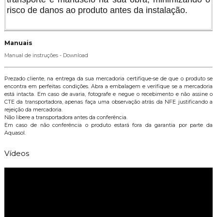
risco de danos ao produto antes da instalação.
Manuais
Manual de instruções - Download
Prezado cliente, na entrega da sua mercadoria certifique-se de que o produto se
encontra em perfeitas condições. Abra a embalagem e verifique se a mercadoria
está intacta. Em caso de avaria, fotografe e negue o recebimento e não assine o
CTE da transportadora, apenas faça uma observação atrás da NFE justificando a
rejeição da mercadoria.
Não libere a transportadora antes da conferência.
Em caso de não conferência o produto estará fora da garantia por parte da
Aquasol.
Vídeos