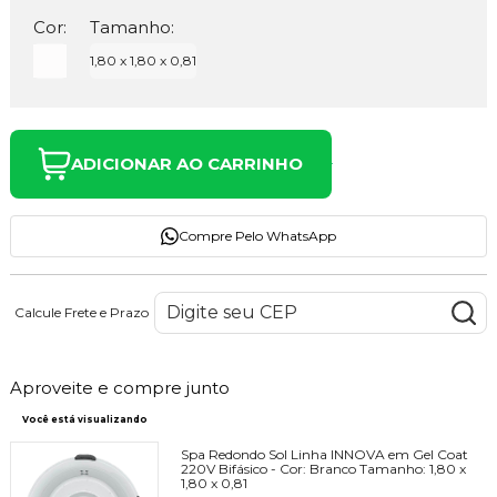
Cor:
Tamanho:
1,80 x 1,80 x 0,81
ADICIONAR AO CARRINHO
Compre Pelo WhatsApp
Calcule Frete e Prazo
Aproveite e compre junto
Você está visualizando
Spa Redondo Sol Linha INNOVA em Gel Coat
220V Bifásico -
Cor:
Branco
Tamanho:
1,80 x
1,80 x 0,81