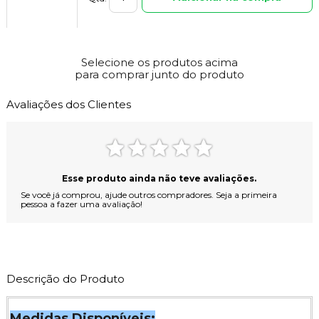
Filtro de Cartucho Exclusivo SPAS Aqualax
R$ 1.687,00
Selecione os produtos acima
para comprar junto do produto
Adicionar na compra
Qtd:
Avaliações dos Clientes
Refil Para o Filtro Cartucho Exclusivo Aqualax
R$ 441,00
Adicionar na compra
Qtd:
Esse produto ainda não teve avaliações.
Se você já comprou, ajude outros compradores. Seja a primeira
pessoa a fazer uma avaliação!
Kit Air Blower 10 bicos Exclusivo Para SPAS Aqualax
R$ 4.940,00
Adicionar na compra
Qtd:
Descrição do Produto
Kit Ozônio Exclusivo Para SPAS Aqualax
R$ 2.027,00
Medidas Disponíveis: