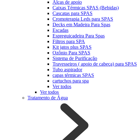
Alças de apoio
Caixas Térmicas SPAS (Bebidas)
Cascatas para SPAS
Cromoterapia Leds para SPAS
Decks em Madeira Para Spas
Escadas
Espreguiçadeira Para Spas
Filtros para SPA
Kit jatos plus SPAS
Ozônio Para SPAS
Sistema de Purificação
Travesseiros ( apoio de cabeça) para SPAS
Tubo aspirador
capas térmicas SPAS
cartuchos para spa
Ver todos
Ver todos
Tratamento de Água