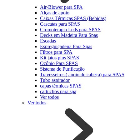
Air-Blower para SPA
Alças de apoio
Caixas Térmicas SPAS (Bebidas)
Cascatas para SPAS
Cromoterapia Leds para SPAS
Decks em Madeira Para Spas
Escadas
Espreguiçadeira Para Spas
Filtros para SPA
Kit jatos plus SPAS
Ozônio Para SPAS
Sistema de Purificação
Travesseiros ( apoio de cabeça) para SPAS
Tubo aspirador
capas térmicas SPAS
cartuchos para spa
Ver todos
Ver todos