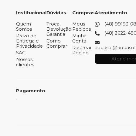
Institucional
Dúvidas
Compras
Atendimento
Quem
Troca,
Meus
(48) 99193-0
Somos
Devolução,
Pedidos
(48) 3622-48
Garantia
Prazo de
Minha
Entrega e
Como
Conta
Privacidade
Comprar
Rastrear
aquasol@aquasol
SAC
Pedido
Atendimen
Nossos
clientes
Pagamento