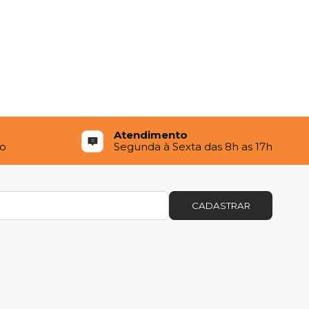
Atendimento
to
Segunda à Sexta das 8h as 17h
CADASTRAR