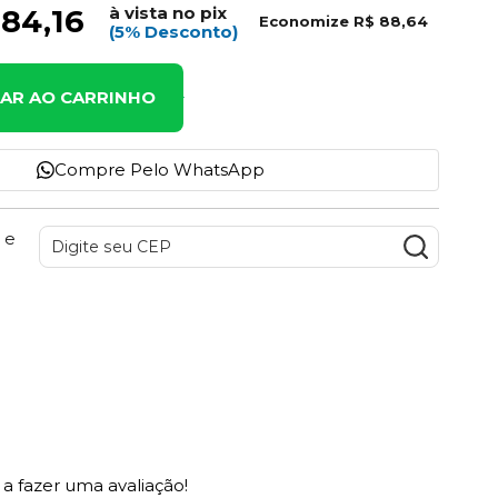
à vista no pix
684,16
Economize
R$ 88,64
(5% Desconto)
NAR AO CARRINHO
Compre Pelo WhatsApp
 e
a fazer uma avaliação!