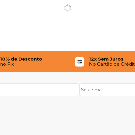
10% de Desconto
12x Sem Juros
no Pix
No Cartão de Crédi