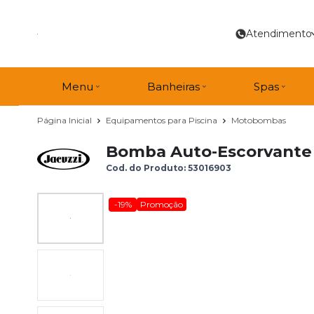
Atendimento
Menu
Banheiras
Spas
Página Inicial
Equipamentos para Piscina
Motobombas
Bomba Auto-Escorvante 
Cod. do Produto: 53016903
-19%
Promoção