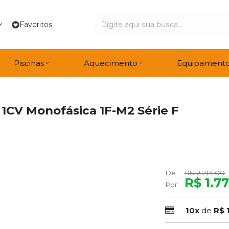
Favoritos
Piscinas
Aquecimento
Equipament
1CV Monofásica 1F-M2 Série F
De:
R$ 2.214,00
R$ 1.7
Por:
10x
de
R$ 