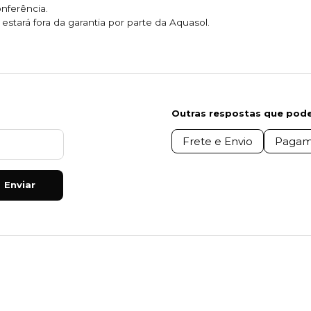
onferência.
stará fora da garantia por parte da Aquasol.
Outras respostas que pode
Frete e Envio
Pagam
Enviar