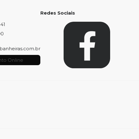
Redes Sociais
841
00
banheiras.com.br
to Online