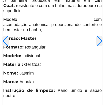
Gel
A banheira produzida em material em
Coat,
resistente e com um brilho mais duradouro na
superfície;
Modelo com
acomodação anatômica, proporcionando conforto e
bem estar no banho;
Versão: Master
Formato:
Retangular
Modelo:
individual
Material:
Gel Coat
Nome:
Jasmim
Marca:
Aqualax
Instrução de limpeza:
Pano úmido e sabão
neutro