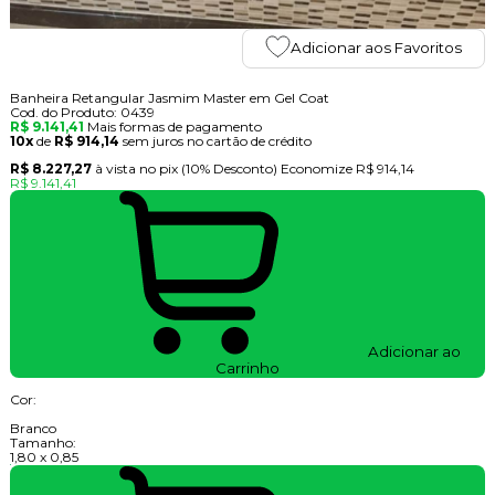
Adicionar aos Favoritos
Banheira Retangular Jasmim Master em Gel Coat
Cod. do Produto: 0439
R$ 9.141,41
Mais formas de pagamento
10x
de
R$ 914,14
sem juros no cartão de crédito
R$ 8.227,27
à vista no pix
(10% Desconto)
Economize
R$ 914,14
R$ 9.141,41
Adicionar ao
Carrinho
Cor:
Branco
Tamanho:
1,80 x 0,85