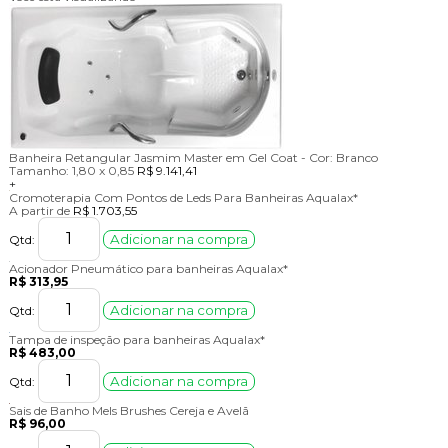
Banheira Retangular Jasmim Master em Gel Coat -
Cor:
Branco
Tamanho:
1,80 x 0,85
R$ 9.141,41
+
Cromoterapia Com Pontos de Leds Para Banheiras Aqualax*
A partir de
R$ 1.703,55
Adicionar na compra
Qtd:
Acionador Pneumático para banheiras Aqualax*
R$ 313,95
Adicionar na compra
Qtd:
Tampa de inspeção para banheiras Aqualax*
R$ 483,00
Adicionar na compra
Qtd:
Sais de Banho Mels Brushes Cereja e Avelã
R$ 96,00