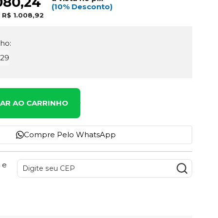
080,24
(10% Desconto)
e
R$ 1.008,92
ho:
,29
NAR AO CARRINHO
Compre Pelo WhatsApp
 e