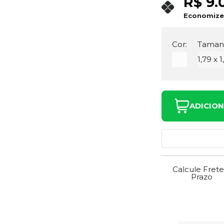
R$ 9.
Economiz
Cor:
Taman
1,79 x 1
ADICIO
Calcule Frete
Prazo