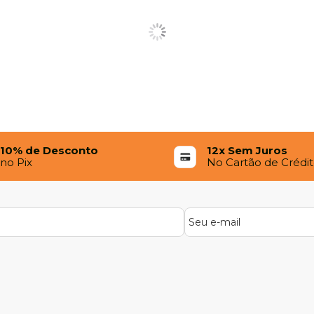
10% de Desconto
12x Sem Juros
no Pix
No Cartão de Crédi