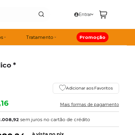
Entrar
os
Tratamento
Promoção
ico *
Adicionar aos Favoritos
,16
Mais formas de pagamento
1.008,92
sem juros no cartão de crédito
à vista no pix