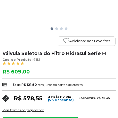
Adicionar aos Favoritos
Válvula Seletora do Filtro Hidrasul Serie H
Cod. do Produto: 4112
R$ 609,00
5x
de
R$ 121,80
sem juros no cartão de crédito
à vista no pix
R$ 578,55
Economize
R$ 30,45
(5% Desconto)
Mais formas de pagamento