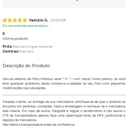
Vanizio G.
21/11/2018
Eu recomendo esse produto.
5
Otimo produto
Prós:
Nao tem o que reclamar
Contras:
Nao tem
Descrição do Produto
Valvula seletora do filtro Hidrasul serie " H " ( com rosca). Muito prático, se você
teve qualquer problema, basta compra-lo e adaptar ao seu filtro com pequenas
modificações nas tubulações.
Prezado cliente, na entrega da sua mercadoria certifique-se de que o produto se
encontra em perfeitas condições. Abra a embalagem e verifique se a mercadoria
está intacta. Em caso de avaria, fotografe e negue o recebimento e não assine o
CTE da transportadora, apenas faça uma observação atrás da NFE justificando a
rejeição da mercadoria.
Não libere a transportadora antes da conferência.