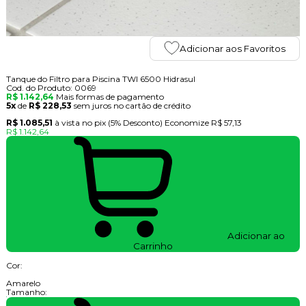
Adicionar aos Favoritos
Tanque do Filtro para Piscina TWI 6500 Hidrasul
Cod. do Produto: 0069
R$ 1.142,64
Mais formas de pagamento
5x
de
R$ 228,53
sem juros no cartão de crédito
R$ 1.085,51
à vista no pix
(5% Desconto)
Economize
R$ 57,13
R$ 1.142,64
Adicionar ao
Carrinho
Cor:
Amarelo
Tamanho: