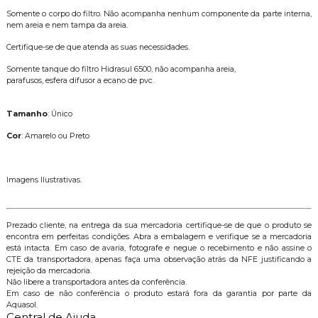
Somente o corpo do filtro. Não acompanha nenhum componente da parte interna,
nem areia e nem tampa da areia.
Certifique-se de que atenda as suas necessidades.
Somente tanque do filtro Hidrasul 6500, não acompanha areia,
parafusos, esfera difusor a ecano de pvc.
Tamanho
: Único
Cor
: Amarelo ou Preto
Imagens Ilustrativas.
Prezado cliente, na entrega da sua mercadoria certifique-se de que o produto se
encontra em perfeitas condições. Abra a embalagem e verifique se a mercadoria
está intacta. Em caso de avaria, fotografe e negue o recebimento e não assine o
CTE da transportadora, apenas faça uma observação atrás da NFE justificando a
rejeição da mercadoria.
Não libere a transportadora antes da conferência.
Em caso de não conferência o produto estará fora da garantia por parte da
Aquasol.
Central de Ajuda