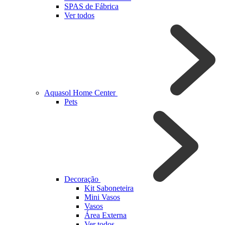
SPAS de Fábrica
Ver todos
Aquasol Home Center
Pets
Decoração
Kit Saboneteira
Mini Vasos
Vasos
Área Externa
Ver todos