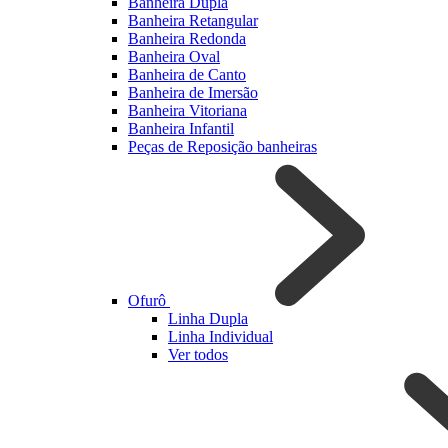
Banheira Dupla
Banheira Retangular
Banheira Redonda
Banheira Oval
Banheira de Canto
Banheira de Imersão
Banheira Vitoriana
Banheira Infantil
Peças de Reposição banheiras
Ofurô
Linha Dupla
Linha Individual
Ver todos