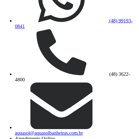
(48) 99193-
0841
(48) 3622-
4800
aquasol@aquasolbanheiras.com.br
Atendimento Online