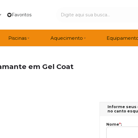
Favoritos
Piscinas
Aquecimento
Equipament
amante em Gel Coat
Informe seus 
no canto esque
Nome
*
: