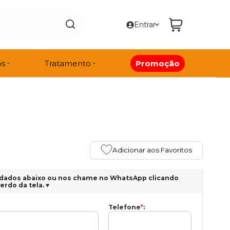
Entrar
os
Tratamento
Promoção
Adicionar aos Favoritos
dados abaixo ou nos chame no WhatsApp clicando
rdo da tela. ♥
Telefone
*
: