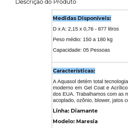
Descrição do Produto
Medidas Disponíveis:
D x A: 2,15 x 0,76 - 877 litros
Peso médio: 150 a 180 kg
Capacidade: 05 Pessoas
Características:
A Aquasol detém total tecnolog
moderno em Gel Coat e Acrílico,
dos EUA. Trabalhamos com as m
acoplado, ozônio, blower, jatos 
Linha: Diamante
Modelo: Maresia