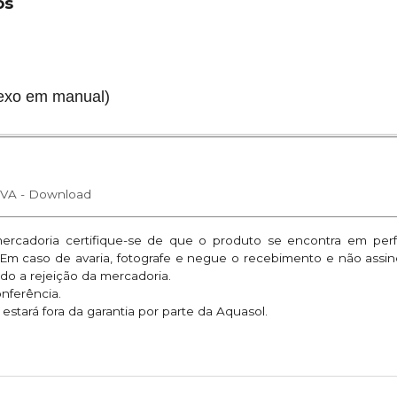
vos
nexo em manual)
A - Download
mercadoria certifique-se de que o produto se encontra em per
. Em caso de avaria, fotografe e negue o recebimento e não assi
do a rejeição da mercadoria.
onferência.
stará fora da garantia por parte da Aquasol.