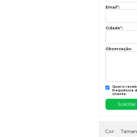
Email
*
:
Cidade
*
:
Observação:
Quero recebe
frequência d
cliente.
Cor:
Taman