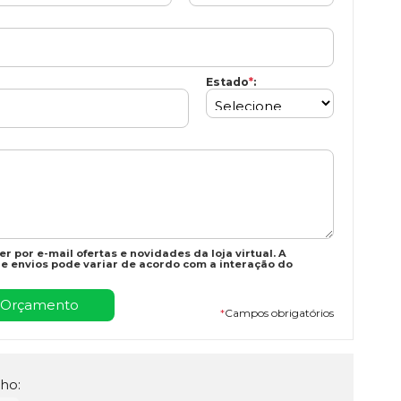
Estado
*
:
r por e-mail ofertas e novidades da loja virtual. A
e envios pode variar de acordo com a interação do
*
Campos obrigatórios
ho: