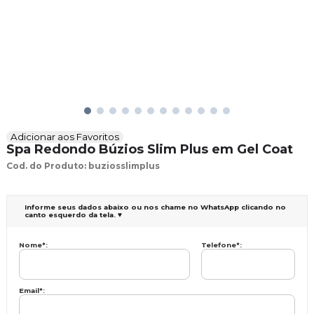
Adicionar aos Favoritos
Spa Redondo Búzios Slim Plus em Gel Coat
Cod. do Produto: buziosslimplus
Informe seus dados abaixo ou nos chame no WhatsApp clicando no
canto esquerdo da tela. ♥
Nome
*
:
Telefone
*
:
Email
*
: