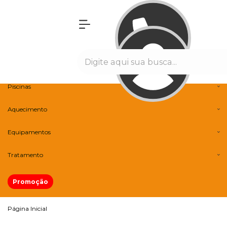
Olá Visitante!
Acesse sua conta e pedidos
Menu
Banheiras
Spas
Piscinas
Aquecimento
Equipamentos
Tratamento
Promoção
Página Inicial