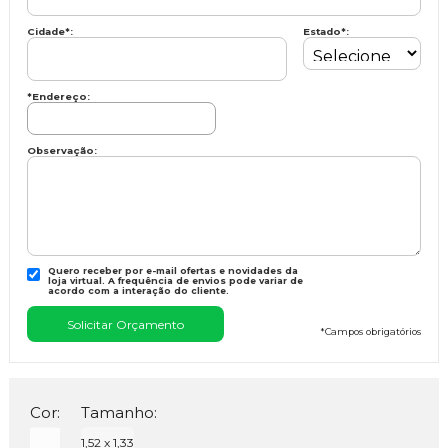
Cidade
*
:
Estado
*
:
*Endereço:
Observação:
Quero receber por e-mail ofertas e novidades da
loja virtual. A frequência de envios pode variar de
acordo com a interação do cliente.
*
Campos obrigatórios
Cor:
Tamanho:
1,52 x 1,33