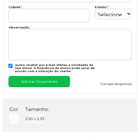
Cidade
*
:
Estado
*
:
Observação:
Quero receber por e-mail ofertas e novidades da
loja virtual. A frequência de envios pode variar de
acordo com a interação do cliente.
*
Campos obrigatórios
Cor:
Tamanho:
2,50 x 2,33