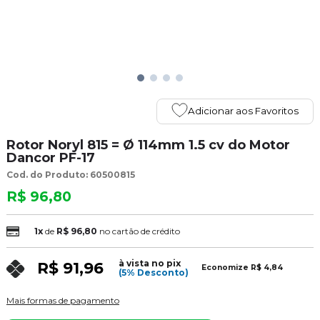
Adicionar aos Favoritos
Rotor Noryl 815 = Ø 114mm 1.5 cv do Motor
Dancor PF-17
Cod. do Produto: 60500815
R$ 96,80
1x
de
R$ 96,80
no cartão de crédito
à vista no pix
R$ 91,96
Economize
R$ 4,84
(5% Desconto)
Mais formas de pagamento