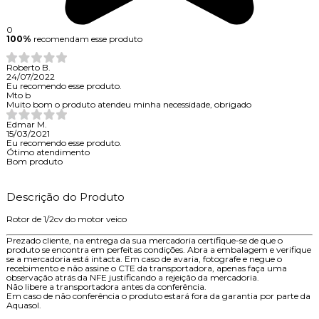
0
100%
recomendam esse produto
Roberto B.
24/07/2022
Eu recomendo esse produto.
Mto b
Muito bom o produto atendeu minha necessidade, obrigado
Edmar M.
15/03/2021
Eu recomendo esse produto.
Ótimo atendimento
Bom produto
Descrição do Produto
Rotor de 1/2cv do motor veico
Prezado cliente, na entrega da sua mercadoria certifique-se de que o
produto se encontra em perfeitas condições. Abra a embalagem e verifique
se a mercadoria está intacta. Em caso de avaria, fotografe e negue o
recebimento e não assine o CTE da transportadora, apenas faça uma
observação atrás da NFE justificando a rejeição da mercadoria.
Não libere a transportadora antes da conferência.
Em caso de não conferência o produto estará fora da garantia por parte da
Aquasol.