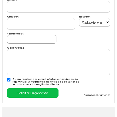
Cidade
*
:
Estado
*
:
*Endereço:
Observação:
Quero receber por e-mail ofertas e novidades da
loja virtual. A frequência de envios pode variar de
acordo com a interação do cliente.
*
Campos obrigatórios