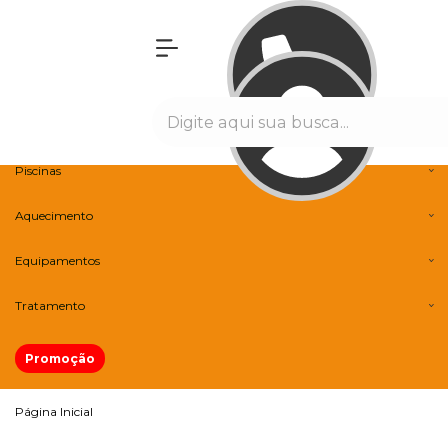
Olá Visitante!
Acesse sua conta e pedidos
Menu
Banheiras
Spas
Piscinas
Aquecimento
Equipamentos
Tratamento
Promoção
Página Inicial