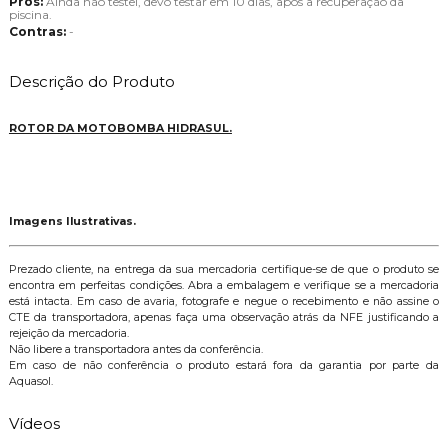
Prós:
Ainda não testei, devo testar em 10 dias, após a recuperação da
piscina.
Contras:
-
Descrição do Produto
ROTOR DA MOTOBOMBA HIDRASUL.
Imagens Ilustrativas.
Prezado cliente, na entrega da sua mercadoria certifique-se de que o produto se
encontra em perfeitas condições. Abra a embalagem e verifique se a mercadoria
está intacta. Em caso de avaria, fotografe e negue o recebimento e não assine o
CTE da transportadora, apenas faça uma observação atrás da NFE justificando a
rejeição da mercadoria.
Não libere a transportadora antes da conferência.
Em caso de não conferência o produto estará fora da garantia por parte da
Aquasol.
Vídeos