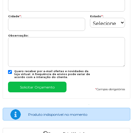
Cidade
*
:
Estado
*
:
Observação:
Quero receber por e-mail ofertas e novidades da
loja virtual. A frequência de envios pode variar de
acordo com a interação do cliente.
*
Campos obrigatórios
Produto indisponível no momento