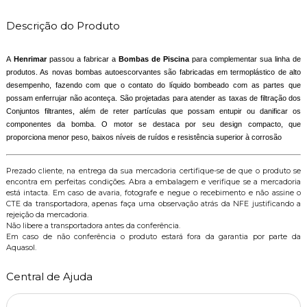
Descrição do Produto
A
Henrimar
passou a fabricar a
Bombas de Piscina
para complementar sua linha de
produtos. As novas bombas autoescorvantes são fabricadas em termoplástico de alto
desempenho, fazendo com que o contato do líquido bombeado com as partes que
possam enferrujar não aconteça. São projetadas para atender as taxas de filtração dos
Conjuntos filtrantes
, além de reter partículas que possam entupir ou danificar os
componentes da bomba. O motor se destaca por seu design compacto, que
proporciona menor peso, baixos níveis de ruídos e resistência superior à corrosão
Prezado cliente, na entrega da sua mercadoria certifique-se de que o produto se
encontra em perfeitas condições. Abra a embalagem e verifique se a mercadoria
está intacta. Em caso de avaria, fotografe e negue o recebimento e não assine o
CTE da transportadora, apenas faça uma observação atrás da NFE justificando a
rejeição da mercadoria.
Não libere a transportadora antes da conferência.
Em caso de não conferência o produto estará fora da garantia por parte da
Aquasol.
Central de Ajuda