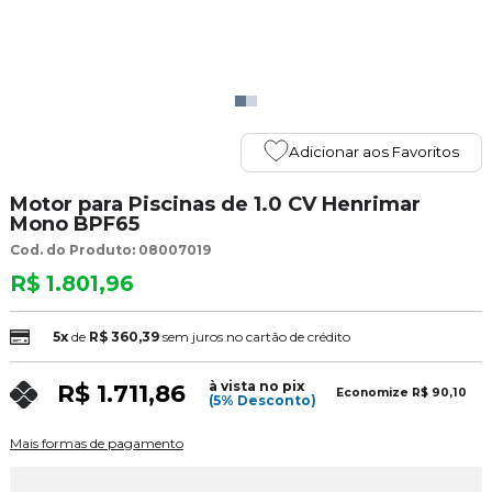
Adicionar aos Favoritos
Motor para Piscinas de 1.0 CV Henrimar
Mono BPF65
Cod. do Produto: 08007019
R$ 1.801,96
5x
de
R$ 360,39
sem juros no cartão de crédito
à vista no pix
R$ 1.711,86
Economize
R$ 90,10
(5% Desconto)
Mais formas de pagamento