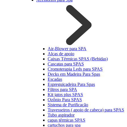
Air-Blower para SPA
Alças de apoio
Caixas Térmicas SPAS (Bebidas)
Cascatas para SPAS
Cromoterapia Leds para SPAS
Decks em Madeira Para Spas
Escadas
Espreguiçadeira Para Spas
Filtros para SPA
Kit jatos plus SPAS
Ozônio Para SPAS
Sistema de Purificação
Travesseiros ( apoio de cabeça) para SPAS
Tubo aspirador
capas térmicas SPAS
cartuchos para spa