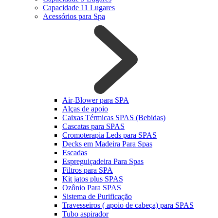
Capacidade 11 Lugares
Acessórios para Spa
Air-Blower para SPA
Alças de apoio
Caixas Térmicas SPAS (Bebidas)
Cascatas para SPAS
Cromoterapia Leds para SPAS
Decks em Madeira Para Spas
Escadas
Espreguiçadeira Para Spas
Filtros para SPA
Kit jatos plus SPAS
Ozônio Para SPAS
Sistema de Purificação
Travesseiros ( apoio de cabeça) para SPAS
Tubo aspirador