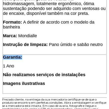
hidromassagem, totalmente ergonômico, ótima
sustentação podendo ser adquirido com ventosas ou
de encaixe, disponível também na cor preta.
Formato:
A definir de acordo com o modelo da
banheira
Marca:
Mondialle
Instrução de limpeza:
Pano úmido e sabão neutro
Garantia:
1 Ano
Não realizamos serviços de instalações
Imagens ilustrativas
Prezado cliente, na entrega da sua mercadoria certifique-se de que o
produto se encontra em perfeitas condições. Abra a embalagem e verifique
se a mercadoria está intacta. Em caso de avaria, fotografe e negue o
recebimento e não assine o CTE da transportadora, apenas faça uma