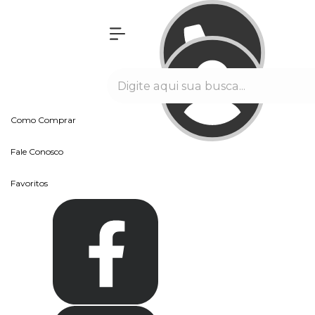
Olá Visitante!
Acesse sua conta e pedidos
Página Inicial
Quem Somos
Blog
Como Comprar
Fale Conosco
Favoritos