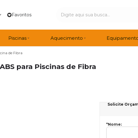
Favoritos
Piscinas
Aquecimento
Equipament
cina de Fibra
 ABS para Piscinas de Fibra
Solicite Orça
*Nome: