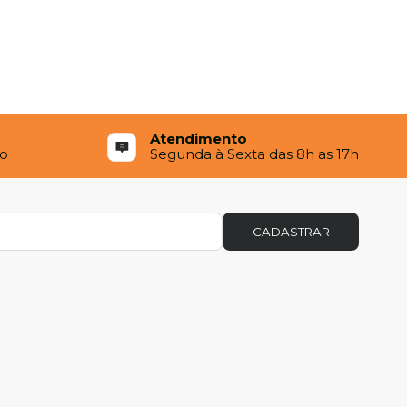
Atendimento
to
Segunda à Sexta das 8h as 17h
CADASTRAR