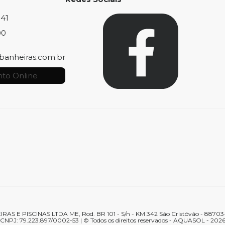
841
00
banheiras.com.br
to Online
 E PISCINAS LTDA ME, Rod. BR 101 - S/n - KM 342 São Cristóvão - 88703-
CNPJ: 79.223.897/0002-53 | © Todos os direitos reservados - AQUASOL - 202