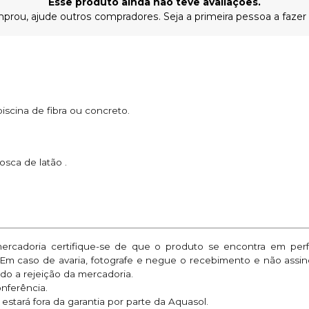
Esse produto ainda não teve avaliações.
prou, ajude outros compradores. Seja a primeira pessoa a fazer
iscina de fibra ou concreto.
sca de latão .
mercadoria certifique-se de que o produto se encontra em per
. Em caso de avaria, fotografe e negue o recebimento e não assi
do a rejeição da mercadoria.
onferência.
stará fora da garantia por parte da Aquasol.