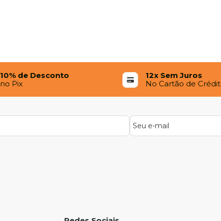
10% de Desconto
12x Sem Juros
no Pix
No Cartão de Crédi
Redes Sociais