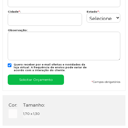
Cidade
*
:
Estado
*
:
Observação:
Quero receber por e-mail ofertas e novidades da
loja virtual. A frequência de envios pode variar de
acordo com a interação do cliente.
*
Campos obrigatórios
Cor:
Tamanho:
1,70 x 1,30