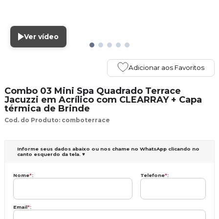
Ver vídeo
Adicionar aos Favoritos
Combo 03 Mini Spa Quadrado Terrace
Jacuzzi em Acrílico com CLEARRAY + Capa
térmica de Brinde
Cod. do Produto: comboterrace
Informe seus dados abaixo ou nos chame no WhatsApp clicando no
canto esquerdo da tela. ♥
Nome
*
:
Telefone
*
:
Email
*
: