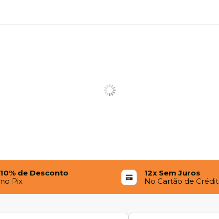
10% de Desconto
12x Sem Juros
no Pix
No Cartão de Crédi