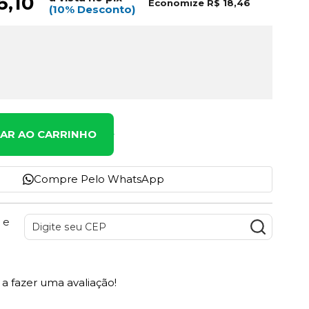
6,10
Economize
R$ 18,46
(10% Desconto)
NAR AO CARRINHO
Compre Pelo WhatsApp
 e
a fazer uma avaliação!