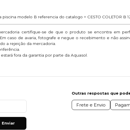
para piscina modelo B referencia do catalogo = CESTO COLETOR B 
mercadoria certifique-se de que o produto se encontra em per
. Em caso de avaria, fotografe e negue o recebimento e não assi
do a rejeição da mercadoria.
onferência.
stará fora da garantia por parte da Aquasol.
Outras respostas que pode
Frete e Envio
Pagam
Enviar