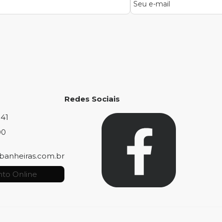
Redes Sociais
841
00
banheiras.com.br
to Online