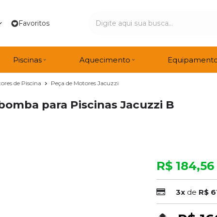
Favoritos
Piscinas
Aquecimento
Equipament
ores de Piscina
Peça de Motores Jacuzzi
obomba para Piscinas Jacuzzi B
R$ 184,56
3x
de
R$ 6