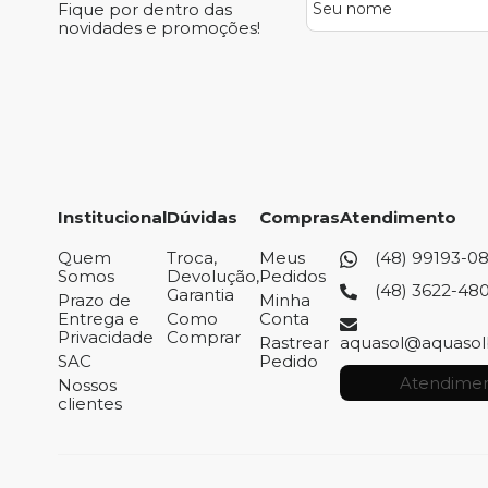
Fique por dentro das
novidades e promoções!
Institucional
Dúvidas
Compras
Atendimento
Quem
Troca,
Meus
(48) 99193-0
Somos
Devolução,
Pedidos
(48) 3622-48
Garantia
Prazo de
Minha
Entrega e
Como
Conta
Privacidade
Comprar
Rastrear
aquasol@aquasol
SAC
Pedido
Atendimen
Nossos
clientes