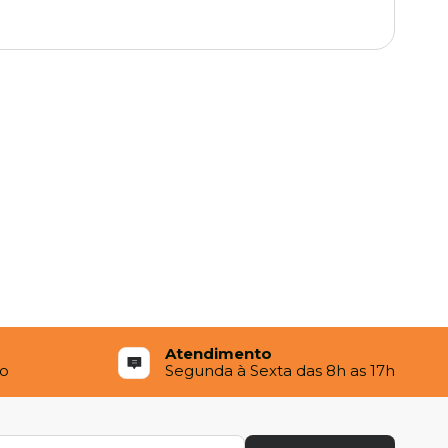
Atendimento
to
Segunda à Sexta das 8h as 17h