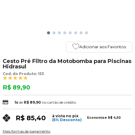
Adicionar aos Favoritos
Cesto Pré Filtro da Motobomba para Piscinas
Hidrasul
Cod. do Produto: 153
R$ 89,90
1x
de
R$ 89,90
no cartão de crédito
à vista no pix
R$ 85,40
Economize
R$ 4,50
(5% Desconto)
Mais formas de pagamento