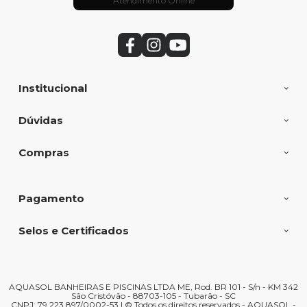
Atendimento Online
Institucional
Dúvidas
Compras
Pagamento
Selos e Certificados
AQUASOL BANHEIRAS E PISCINAS LTDA ME, Rod. BR 101 - S/n - KM 342
São Cristóvão - 88703-105 - Tubarão - SC
CNPJ: 79.223.897/0002-53 | © Todos os direitos reservados - AQUASOL -