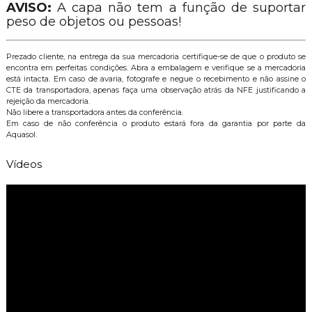
AVISO:
A capa não tem a função de suportar
peso de objetos ou pessoas!
Prezado cliente, na entrega da sua mercadoria certifique-se de que o produto se
encontra em perfeitas condições. Abra a embalagem e verifique se a mercadoria
está intacta. Em caso de avaria, fotografe e negue o recebimento e não assine o
CTE da transportadora, apenas faça uma observação atrás da NFE justificando a
rejeição da mercadoria.
Não libere a transportadora antes da conferência.
Em caso de não conferência o produto estará fora da garantia por parte da
Aquasol.
Vídeos