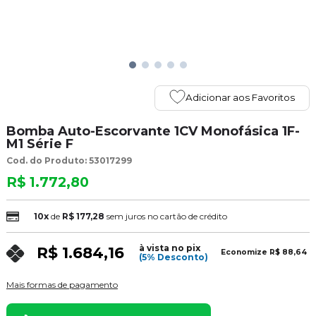
Adicionar aos Favoritos
Bomba Auto-Escorvante 1CV Monofásica 1F-
M1 Série F
Cod. do Produto: 53017299
R$ 1.772,80
10x
de
R$ 177,28
sem juros no cartão de crédito
à vista no pix
R$ 1.684,16
Economize
R$ 88,64
(5% Desconto)
Mais formas de pagamento