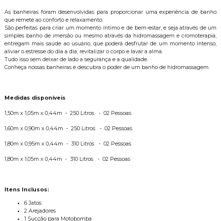
As banheiras foram desenvolvidas para proporcionar uma experiência de banho
que remete ao conforto e relaxamento.
São perfeitas para criar um momento íntimo e de bem-estar, e seja através de um
simples banho de imersão ou mesmo através da hidromassagem e cromoterapia,
entregam mais saúde ao usuário, que poderá desfrutar de um momento intenso,
aliviar o estresse do dia a dia, revitalizar o corpo e lavar a alma.
Tudo isso sem deixar de lado a segurança e a qualidade.
Conheça nossas banheiras e descubra o poder de um banho de hidromassagem.
Medidas disponíveis
1,50m x 1,05m x 0,44m - 250 Litros - 02 Pessoas
1,60m x 0,90m x 0,44m - 250 Litros - 02 Pessoas
1,80m x 0,95m x 0,44m - 310 Litros - 02 Pessoas
1,80m x 1,05m x 0,44m - 310 Litros - 02 Pessoas
Itens Inclusos:
6 Jatos
2 Arejadores
1 Sucção para Motobomba