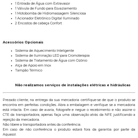
1 Entrada de Água com Extravasor
1 Válvula de Fundo para Esvaziamento
1 Motobomba de Hidromassagem Silenciosa
1 Acionador Eletrônico Digital Iluminado
2 Encostos de cabeça Confort
Acessórios Opcionais
Sistema de Aquecimento Inteligente
Sistema de Iluminação LED para Cromoterapia
Sistema de Tratamento de Água com Ozônio
Alça de Apoio em Inox
Tampão Térmico
Não realizamos serviços de instalações elétricas e hidráulicas
Prezado cliente, na entrega da sua mercadoria certifique-se de que o produto se
encontra em perfeitas condições. Abra a embalagem e verifique se a mercadoria
está intacta. Em caso de avaria, fotografe e negue o recebimento e não assine o
CTE da transportadora, apenas faça uma observação atrás da NFE justificando a
rejeição da mercadoria.
Não libere a transportadora antes da conferência.
Em caso de não conferência o produto estará fora da garantia por parte da
Aquasol.