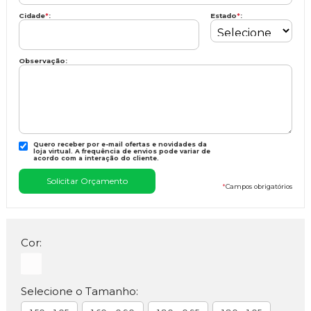
Cidade
*
:
Estado
*
:
Observação:
Quero receber por e-mail ofertas e novidades da
loja virtual. A frequência de envios pode variar de
acordo com a interação do cliente.
*
Campos obrigatórios
Cor:
Selecione o Tamanho: