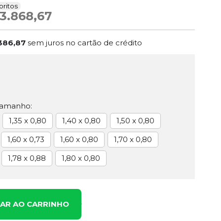
oritos
3.868,67
386,87
sem juros no cartão de crédito
Tamanho:
1,35 x 0,80
1,40 x 0,80
1,50 x 0,80
1,60 x 0,73
1,60 x 0,80
1,70 x 0,80
1,78 x 0,88
1,80 x 0,80
NAR AO CARRINHO