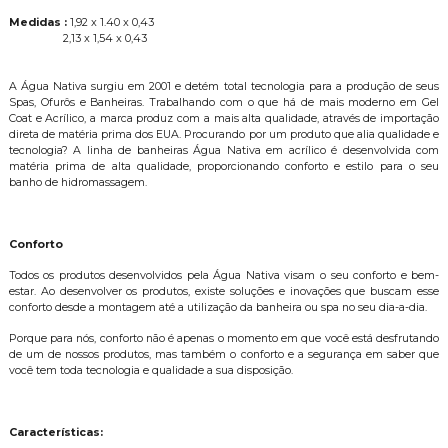
Medidas :
1,92 x 1.40 x 0,43
2,13 x 1,54 x 0,43
A Água Nativa surgiu em 2001 e detém total tecnologia para a produção de seus
Spas, Ofurôs e Banheiras. Trabalhando com o que há de mais moderno em Gel
Coat e Acrílico, a marca produz com a mais alta qualidade, através de importação
direta de matéria prima dos EUA. Procurando por um produto que alia qualidade e
tecnologia? A linha de banheiras Água Nativa em acrílico é desenvolvida com
matéria prima de alta qualidade, proporcionando conforto e estilo para o seu
banho de hidromassagem.
Conforto
Todos os produtos desenvolvidos pela Água Nativa visam o seu conforto e bem-
estar. Ao desenvolver os produtos, existe soluções e inovações que buscam esse
conforto desde a montagem até a utilização da banheira ou spa no seu dia-a-dia.
Porque para nós, conforto não é apenas o momento em que você está desfrutando
de um de nossos produtos, mas também o conforto e a segurança em saber que
você tem toda tecnologia e qualidade a sua disposição.
Características: