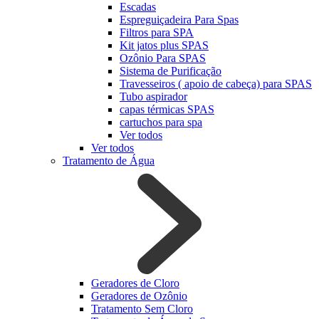
Escadas
Espreguiçadeira Para Spas
Filtros para SPA
Kit jatos plus SPAS
Ozônio Para SPAS
Sistema de Purificação
Travesseiros ( apoio de cabeça) para SPAS
Tubo aspirador
capas térmicas SPAS
cartuchos para spa
Ver todos
Ver todos
Tratamento de Água
Geradores de Cloro
Geradores de Ozônio
Tratamento Sem Cloro