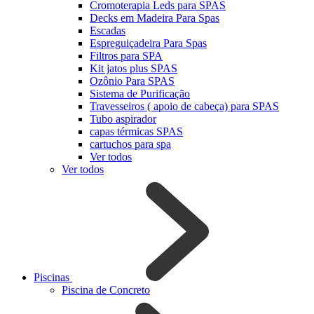
Cromoterapia Leds para SPAS
Decks em Madeira Para Spas
Escadas
Espreguiçadeira Para Spas
Filtros para SPA
Kit jatos plus SPAS
Ozônio Para SPAS
Sistema de Purificação
Travesseiros ( apoio de cabeça) para SPAS
Tubo aspirador
capas térmicas SPAS
cartuchos para spa
Ver todos
Ver todos
Piscinas
Piscina de Concreto