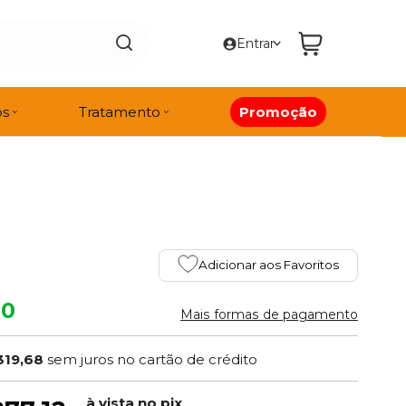
Entrar
os
Tratamento
Promoção
Adicionar aos Favoritos
80
Mais formas de pagamento
319,68
sem juros no cartão de crédito
à vista no pix