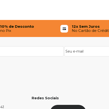
10% de Desconto
12x Sem Juros
no Pix
No Cartão de Crédi
Redes Sociais
841