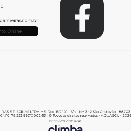
00
banheiras.com.br
to Online
 E PISCINAS LTDA ME, Rod. BR 101 - S/n - KM 342 São Cristóvão - 88703-
CNPJ: 79.223.897/0002-53 | © Todos os direitos reservados - AQUASOL - 202