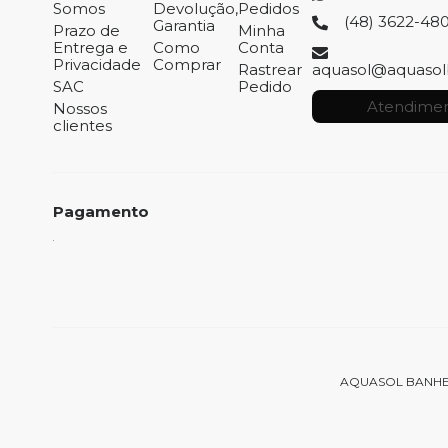
Somos
Devolução,
Pedidos
(48) 3622-48
Garantia
Prazo de
Minha
Entrega e
Como
Conta
Privacidade
Comprar
Rastrear
aquasol@aquasol
SAC
Pedido
Atendimen
Nossos
clientes
Pagamento
AQUASOL BANHEIRAS