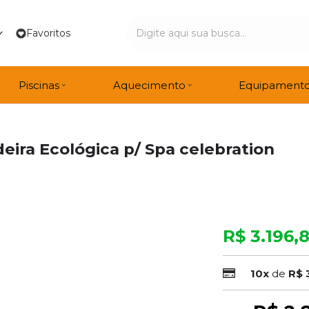
Favoritos
Piscinas
Aquecimento
Equipament
ira Ecológica p/ Spa celebration
R$ 3.196,
10x
de
R$ 