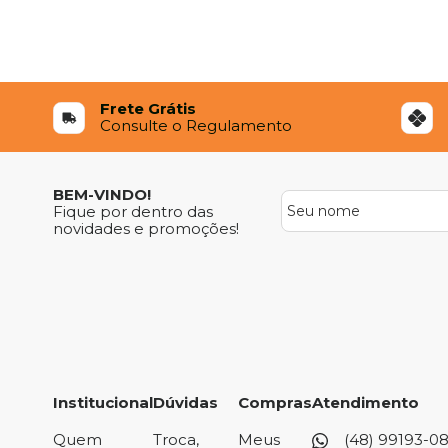
Frete Grátis
Consulte o Regulamento
BEM-VINDO!
Fique por dentro das
novidades e promoções!
Institucional
Dúvidas
Compras
Atendimento
Quem
Troca,
Meus
(48) 99193-0