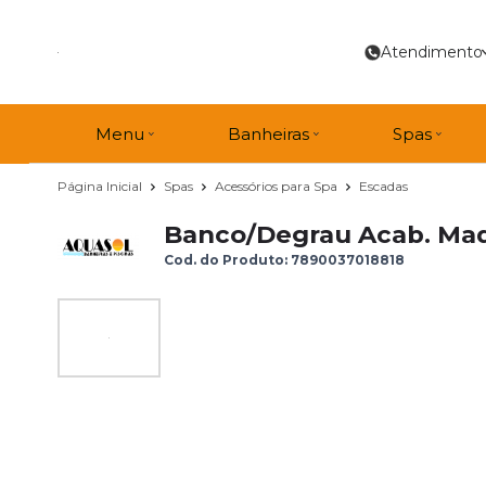
Atendimento
Menu
Banheiras
Spas
Página Inicial
Spas
Acessórios para Spa
Escadas
Banco/Degrau Acab. Made
Cod. do Produto: 7890037018818