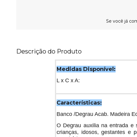
Se você já com
Descrição do Produto
Medidas Disponível:
L x C x A:
Características:
Banco /Degrau Acab. Madeira Ec
O Degrau auxilia na entrada e 
crianças, idosos, gestantes e 