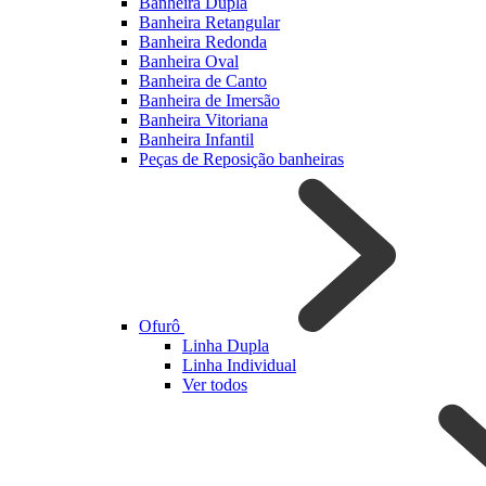
Banheira Dupla
Banheira Retangular
Banheira Redonda
Banheira Oval
Banheira de Canto
Banheira de Imersão
Banheira Vitoriana
Banheira Infantil
Peças de Reposição banheiras
Ofurô
Linha Dupla
Linha Individual
Ver todos