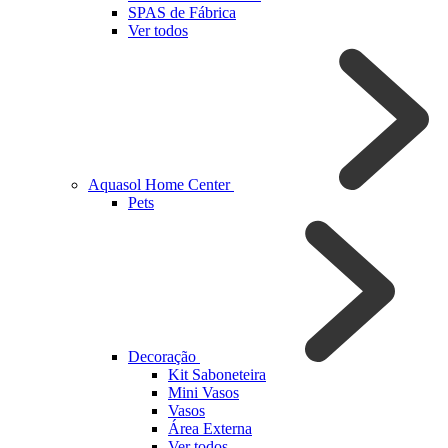
SPAS de Fábrica
Ver todos
Aquasol Home Center
Pets
Decoração
Kit Saboneteira
Mini Vasos
Vasos
Área Externa
Ver todos